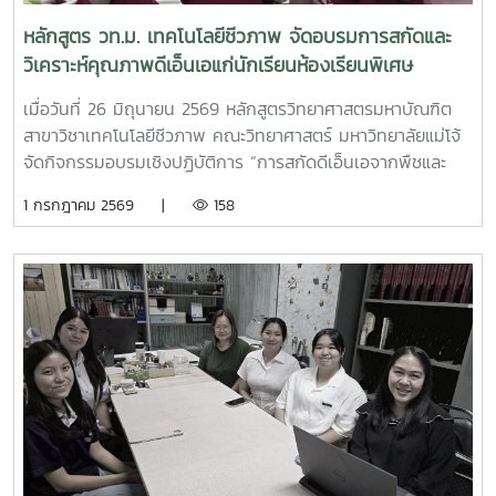
ศึกษารูปร่างและลักษณะของเซลล์ภายใต้กล้องจุลทรรศน์ ณ ห้อง
หลักสูตร วท.ม. เทคโนโลยีชีวภาพ จัดอบรมการสกัดและ
ปฏิบัติการจุลชีววิทยา อาคารจุฬาภรณ์ สาขาวิชาเทคโนโลยี
วิเคราะห์คุณภาพดีเอ็นเอแก่นักเรียนห้องเรียนพิเศษ
ชีวภาพ คณะวิทยาศาสตร์ มหาวิทยาลัยแม่โจ้ นักเรียนได้ฝึก
SMART YRC
เตรียมตัวอย่าง สังเกตเซลล์ในระยะต่าง ๆ ของการแบ่งเซลล์ ฝึก
เมื่อวันที่ 26 มิถุนายน 2569 หลักสูตรวิทยาศาสตรมหาบัณฑิต
ใช้กล้องจุลทรรศน์ ตลอดจนเรียนรู้หลักการและเทคนิคพื้นฐานใน
สาขาวิชาเทคโนโลยีชีวภาพ คณะวิทยาศาสตร์ มหาวิทยาลัยแม่โจ้
การเตรียมและย้อมสีเซลล์แบคทีเรียอย่างถูกต้องและปลอดภัย
จัดกิจกรรมอบรมเชิงปฏิบัติการ “การสกัดดีเอ็นเอจากพืชและ
กิจกรรมได้รับความร่วมมือจากคณาจารย์และบุคลากรสาย
การวิเคราะห์เชิงปริมาณและคุณภาพ” ภายใต้โครงการอบรมเชิง
1 กรกฎาคม 2569 |
158
สนับสนุนวิชาการของคณะวิทยาศาสตร์ในการเป็นวิทยากรประจำ
ปฏิบัติการพัฒนาทักษะทางเทคโนโลยีชีวภาพให้กับผู้เรียนในระดับ
ฐาน พร้อมด้วยนักศึกษาหลักสูตรวิทยาศาสตรมหาบัณฑิต สาขา
มัธยมศึกษา ณ ห้องปฏิบัติการสาขาวิชาเทคโนโลยีชีวภาพ อาคาร
วิชาเทคโนโลยีชีวภาพ ซึ่งร่วมเป็นผู้ช่วยวิทยากร ดูแลการปฏิบัติ
60 ปีแม่โจ้ คณะวิทยาศาสตร์ มหาวิทยาลัยแม่โจ้ กิจกรรมดัง
งาน และถ่ายทอดความรู้ให้แก่นักเรียนอย่างใกล้ชิด ส่งผลให้การ
กล่าวจัดขึ้นให้แก่นักเรียนระดับชั้นมัธยมศึกษาปีที่ 3 ในโครงการ
ดำเนินกิจกรรมเป็นไปด้วยความเรียบร้อยและบรรลุตาม
ห้องเรียนพิเศษวิทยาศาสตร์ คณิตศาสตร์ เทคโนโลยีและสิ่ง
วัตถุประสงค์นอกจากการพัฒนาทักษะทางวิทยาศาสตร์ให้แก่
แวดล้อม หรือ SMART YRC โรงเรียนยุพราชวิทยาลัย จำนวน
นักเรียนระดับมัธยมศึกษาแล้ว กิจกรรมครั้งนี้ยังเป็นการสร้าง
78 คน พร้อมด้วยครูผู้ควบคุม โดยมีวัตถุประสงค์เพื่อส่งเสริม
เครือข่ายความร่วมมือทางวิชาการและบริการวิชาการระหว่าง
ความรู้และพัฒนาทักษะการทดลองทางวิทยาศาสตร์ด้านสาร
มหาวิทยาลัยกับสถานศึกษา ตลอดจนเปิดโอกาสให้นักศึกษาของ
พันธุกรรมและเทคโนโลยีชีวภาพ นอกเหนือจากการเรียนรู้ภายใน
หลักสูตรได้เรียนรู้จากการปฏิบัติงานจริง ฝึกทักษะการสื่อสาร
ห้องเรียน การอบรมเริ่มต้นด้วยการบรรยายหัวข้อ “สาร
การทำงานเป็นทีม การแก้ไขปัญหาเฉพาะหน้า และการถ่ายทอด
พันธุกรรม ดีเอ็นเอ และการใช้ประโยชน์จากดีเอ็นเอ” เพื่อให้